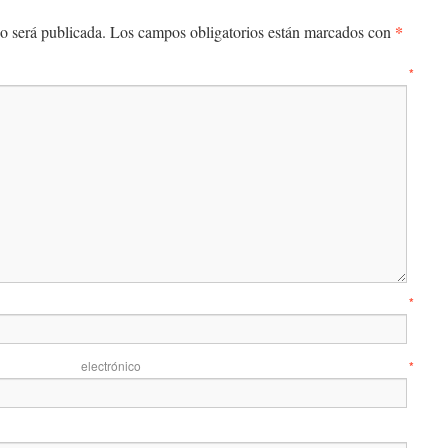
*
o será publicada.
Los campos obligatorios están marcados con
entario
*
mbre
*
 electrónico
*