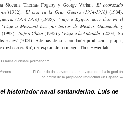
hua Slocum, Thomas Fogarty y George Varian; ‘
El acorazado
ente
’(1982), ‘
El mar en la Gran Guerra (1914-1918)
(1984),
guerra, (1914-1918)
(1985), ‘
Viaje a Egipto: doce días en el
 ‘
Viaje a Mesoamérica: por tierras de México, Guatemala y
’ (1993),
Viaje a China
(1995) y ‘
Viaje a la Atlántida
’ (2003). Su
Mis viajes’ (2004). Además de su abundante producción propia,
as expediciones Ra’, del explorador noruego, Thor Heyerdahl.
. Guarda el
enlace permanente
.
 Varona
El Senado da luz verde a una ley que debilita la gestión
colectiva de la propiedad intelectual en España
→
 el historiador naval santanderino, Luis de