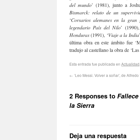
del mundo
’ (1981), junto a Jos
Bismarck: relato de un supervivi
‘
Corsarios alemanes en la gran 
legendario País del Nilo
’ (1990),
Honduras
(1991), ‘
Viaje a la India
última obra en este ámbito fue ‘
tradujo al castellano la obra de ‘L
Esta entrada fue publicada en
Actualidad
←
‘Leo Messi. Volver a soñar’, de Alfredo
2 Responses to
Fallece
la Sierra
Deja una respuesta