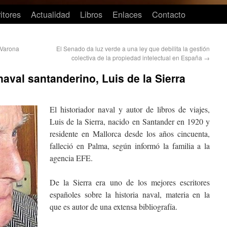
itores
Actualidad
Libros
Enlaces
Contacto
 Varona
El Senado da luz verde a una ley que debilita la gestión
colectiva de la propiedad intelectual en España
→
 naval santanderino, Luis de la Sierra
El historiador naval y autor de libros de viajes,
Luis de la Sierra, nacido en Santander en 1920 y
residente en Mallorca desde los años cincuenta,
falleció en Palma, según informó la familia a la
agencia EFE.
De la Sierra era uno de los mejores escritores
españoles sobre la historia naval, materia en la
que es autor de una extensa bibliografía.