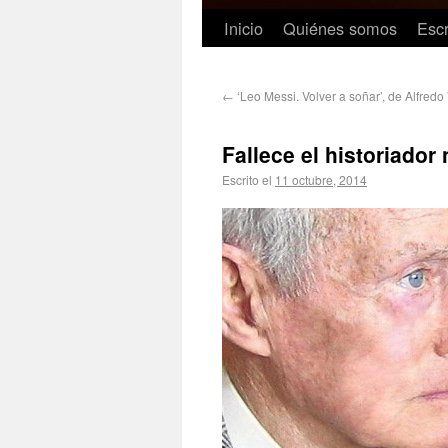
Inicio
Quiénes somos
Escr
←
‘Leo Messi. Volver a soñar’, de Alfredo
Fallece el historiador
Escrito el
11 octubre, 2014