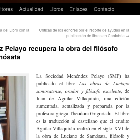
itores
Actualidad
Libros
Enlaces
Contacto
a del Libro con la
Críticas de los editores por el recorte de ayudas en la
publicación de libros en Cantabria
→
Pelayo recupera la obra del filósofo
mósata
La Sociedad Menéndez Pelayo (SMP) ha
publicado el libro
Las obras de Luciano
samosatense, orador y filósofo excelente
, de
Juan de Aguilar Villaquirán, una edición
aumentada, actualizada y preparada por la
profesora griega Theodora Grigoriadu. El libro
es la traducción al castellano que el erudito
Aguilar Villaquirán realizó en el siglo XVI de
la obra de Luciano de Samósata, filósofo y