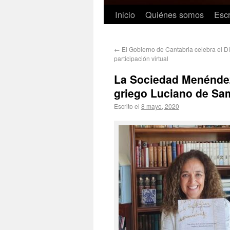
Inicio
Quiénes somos
Escr
←
El Gobierno de Cantabria celebra el Dí
participación virtual
La Sociedad Menéndez 
griego Luciano de Sa
Escrito el
8 mayo, 2020