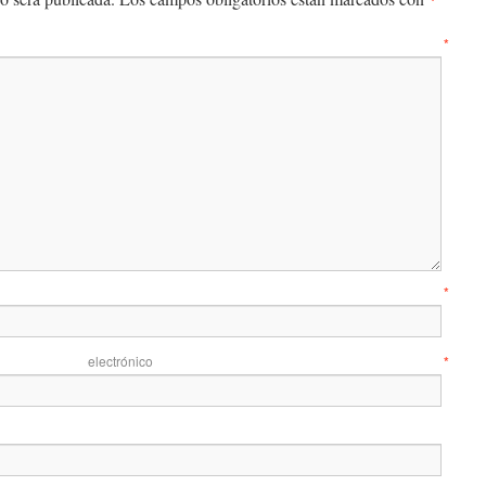
entario
*
mbre
*
 electrónico
*