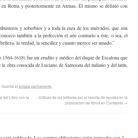
ió en Roma y posteriormente en Atenas. Él mismo se definió con
mbusteros y soberbios y a toda la raza de los malvados, que son
ozco también a la perfección el arte contrario a éste, o sea, el
belleza, la verdad, la sencillez y cuanto merece ser amado.”
do 1564-1618) fue un erudito y médico del duque de Escalona que
de la obra conocida de Luciano de Samosata del italiano y del latín,
. Guarda el
enlace permanente
.
a del Libro con la
Críticas de los editores por el recorte de ayudas en la
publicación de libros en Cantabria
→
*
o será publicada.
Los campos obligatorios están marcados con