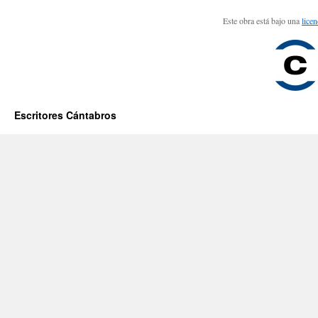
Este obra está bajo una
lice
Escritores Cántabros