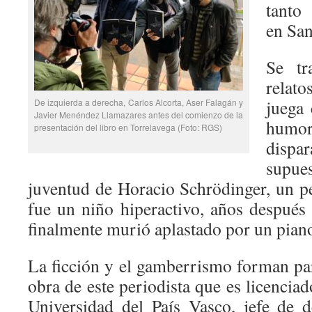
tanto
en San
Se tr
relato
juega 
De izquierda a derecha, Carlos Alcorta, Aser Falagán y
Javier Menéndez Llamazares antes del comienzo de la
humor
presentación del libro en Torrelavega (Foto: RGS)
dispa
supu
juventud de Horacio Schrödinger, un pe
fue un niño hiperactivo, años después 
finalmente murió aplastado por un piano
La ficción y el gamberrismo forman par
obra de este periodista que es licencia
Universidad del País Vasco, jefe de 