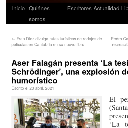
Inicio
Quiénes
Escritores
Actualidad
Li
somos
←
Fran Díez divulga rutas turísticas de rodajes de
Pedro Ca
películas en Cantabria en su nuevo libro
recreació
Aser Falagán presenta ‘La tes
Schrödinger’, una explosión d
humorístico
Escrito el
23 abril, 2021
El pe
(San
prese
‘La t