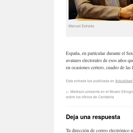
Manuel Estrada
España, en particular durante el Se
avatares electorales de esos años q
en ocasiones certero, cuadro de las 
Esta entrada fue publicada en
Actualidad
←
Madrazo presenta en el Museo Etnográf
sobre los oficios de Cantabria
Deja una respuesta
Tu dirección de correo electrónico n