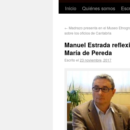
Inicio
Quiénes somos
Escr
←
Madrazo presenta en el Museo Etnográf
sobre los oficios de Cantabria
Manuel Estrada reflex
María de Pereda
Escrito el
23 noviembre, 2017