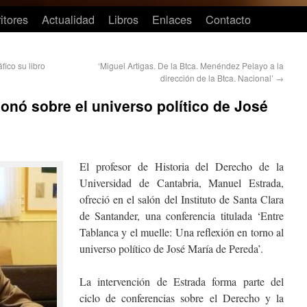
itores
Actualidad
Libros
Enlaces
Contacto
ico su libro
‘Miguel Artigas. De la Btca. Menéndez Pelayo a la
dirección de la Btca. Nacional’
→
ionó sobre el universo político de José
El profesor de Historia del Derecho de la
Universidad de Cantabria, Manuel Estrada,
ofreció en el salón del Instituto de Santa Clara
de Santander, una conferencia titulada ‘Entre
Tablanca y el muelle: Una reflexión en torno al
universo político de José María de Pereda’.
La intervención de Estrada forma parte del
ciclo de conferencias sobre el Derecho y la