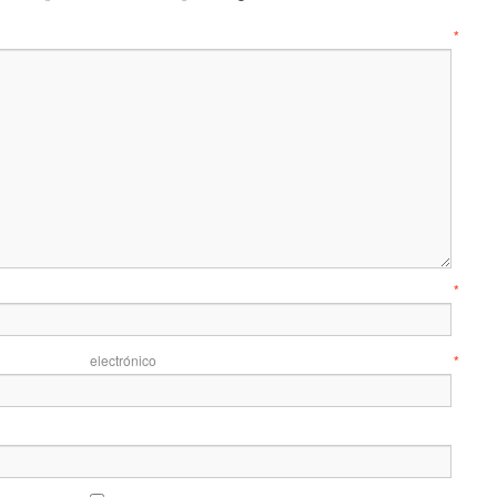
entario
*
mbre
*
 electrónico
*