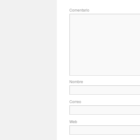
Com
No
Correo
Web