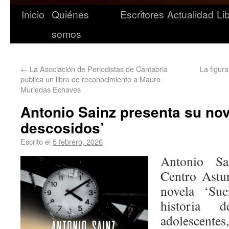
Inicio
Quiénes
Escritores
Actualidad
Li
somos
←
La Asociación de Periodistas de Cantabria
La figur
publica un libro de reconocimiento a Mauro
Muriedas Echaves
Antonio Sainz presenta su no
descosidos’
Escrito el
5 febrero, 2026
Antonio Sa
Centro Astu
novela ‘Sue
historia
adolescente