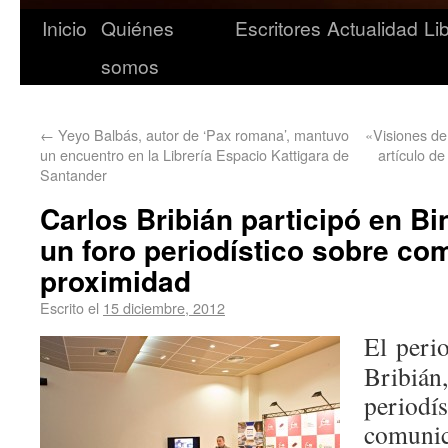
Inicio
Quiénes
Escritores
Actualidad
Li
somos
←
Yeyo Balbás, autor de ‘Pax romana’, mantuvo
«Visiones d
un encuentro en la Librería Espacio Kattigara de
artículo de
Santander
Carlos Bribián participó en Bi
un foro periodístico sobre co
proximidad
Escrito el
15 diciembre, 2012
El perio
Bribián
perio
comunic