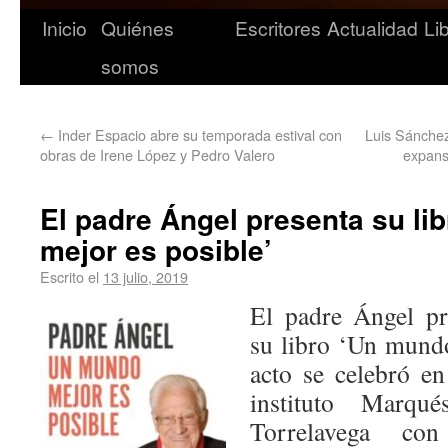
Inicio
Quiénes
Escritores
Actualidad
Li
somos
←
Inder Espacio abre su temporada estival con
Luis Sánchez
obras de Irene López y Pedro Valero
expans
El padre Ángel presenta su li
mejor es posible’
Escrito el
13 julio, 2019
El padre Ángel pr
su libro ‘Un mundo
acto se celebró en
instituto Marqu
Torrelavega con