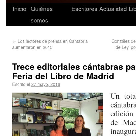
Inicio
Quiénes
Escritores
Actualidad
Li
somos
←
Los lectores de prensa en Cantabria
González de
aumentaron en 2015
de Ley’ po
Trece editoriales cántabras pa
Feria del Libro de Madrid
Escrito el
27 mayo, 2016
Un tota
cántab
edición
de Mad
inaugur