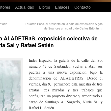
itores
Actualidad
Libros
Enlaces
Contacto
ritorio
Eduardo Pascual presenta en la sala de exposición Algas
de Suances un cuadro de Carlos Bribián
→
ta ALADETR3S, exposición colectiva de
ia Sal y Rafael Setién
Inder Espacio, la galería de la calle del Sol
número 47 de Santander, vuelve a abrir sus
puertas a una nueva exposición bajo la
denominación de ALADETR3S. Desde el
viernes, día 9, permanece esta muestra de tres
artistas, tres miradas y tres trabajos que
configuran un proyecto diverso y armonizado a
cargo de Santiago A. Sagredo, Nuria Sal y
Rafael L. Setién