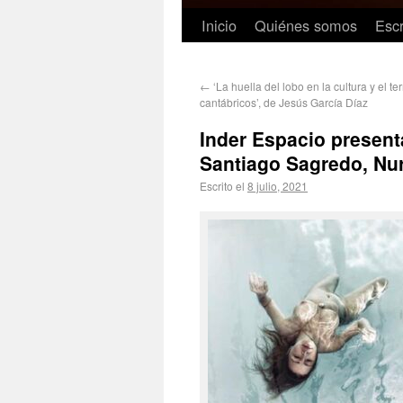
Inicio
Quiénes somos
Escr
←
‘La huella del lobo en la cultura y el ter
cantábricos’, de Jesús García Díaz
Inder Espacio presen
Santiago Sagredo, Nur
Escrito el
8 julio, 2021