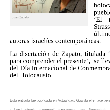
holoc
puebl
Juan Zapato
‘El 
Stra
últim
autoras israelíes contemporáneas.
La disertación de Zapato, titulada 
para comprender el presente’, se ll
del Día Internacional de Conmemora
del Holocausto.
Esta entrada fue publicada en
Actualidad
. Guarda el
enlace pe
←
Las inspiraciones cervantinas se presentaron
Presentado e