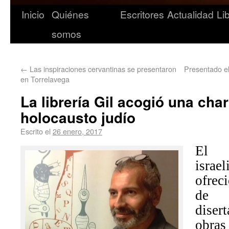
Inicio
Quiénes
Escritores
Actualidad
Li
somos
←
Las inspiraciones cervantinas se presentaron
Presentado e
en Torrelavega
La librería Gil acogió una char
holocausto judío
Escrito el
26 enero, 2017
El p
israe
ofrec
de 
dise
obra