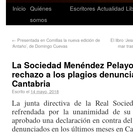
Inicio
Quiénes
Escritores
Actualidad
Li
somos
←
Presentada en Comillas la nueva edición de
El libro ‘Je
‘Antaño’, de Domingo Cuevas
mar tras
La Sociedad Menéndez Pelayo
rechazo a los plagios denunc
Cantabria
Escrito el
14 mayo, 2018
La junta directiva de la Real Socie
refrendada por la unanimidad de su 
aprobado una declaración en contra del
denunciados en los últimos meses en Ca