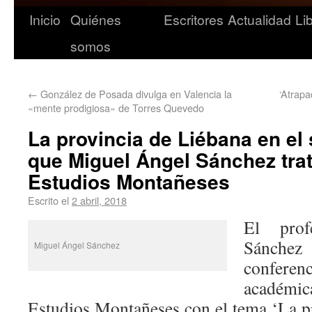
Inicio
Quiénes
Escritores
Actualidad
Li
somos
←
González de Posada divulga en Valencia la
‘Atrapa
«mente prodigiosa» de Torres Quevedo
La provincia de Liébana en el 
que Miguel Ángel Sánchez trat
Estudios Montañeses
Escrito el
2 abril, 2018
El prof
Sánchez 
Miguel Ángel Sánchez
conferenc
académ
Estudios Montañeses con el tema ‘La p