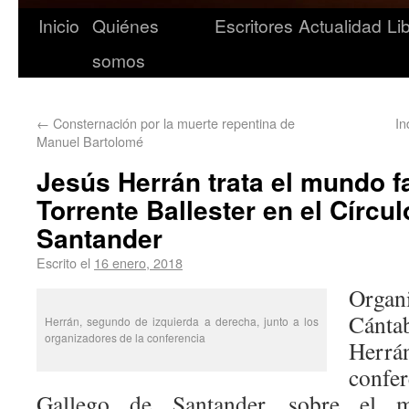
Inicio
Quiénes
Escritores
Actualidad
Li
somos
←
Consternación por la muerte repentina de
In
Manuel Bartolomé
Jesús Herrán trata el mundo f
Torrente Ballester en el Círcu
Santander
Escrito el
16 enero, 2018
Organ
Cántab
Herrán, segundo de izquierda a derecha, junto a los
organizadores de la conferencia
Herr
confe
Gallego de Santander sobre el m