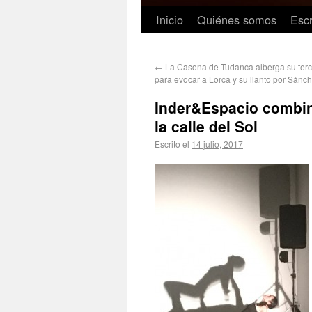
Inicio
Quiénes somos
Escr
←
La Casona de Tudanca alberga su terc
para evocar a Lorca y su llanto por Sánc
Inder&Espacio combina
la calle del Sol
Escrito el
14 julio, 2017