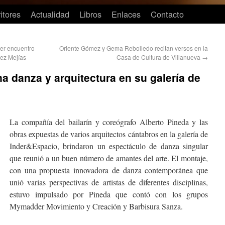
itores
Actualidad
Libros
Enlaces
Contacto
er encuentro
Oriente Gómez y Gema Rebolledo recitan versos en la
hez Mejías
Casa de Cultura de Villanueva
→
 danza y arquitectura en su galería de
La compañía del bailarín y coreógrafo Alberto Pineda y las
obras expuestas de varios arquitectos cántabros en la galería de
Inder&Espacio, brindaron un espectáculo de danza singular
que reunió a un buen número de amantes del arte. El montaje,
con una propuesta innovadora de danza contemporánea que
unió varias perspectivas de artistas de diferentes disciplinas,
estuvo impulsado por Pineda que contó con los grupos
Mymadder Movimiento y Creación y Barbisura Sanza.