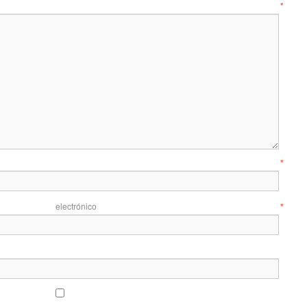
entario
*
mbre
*
 electrónico
*