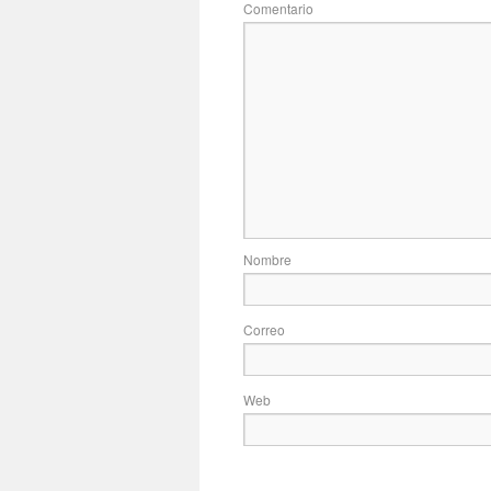
Com
No
Correo
Web