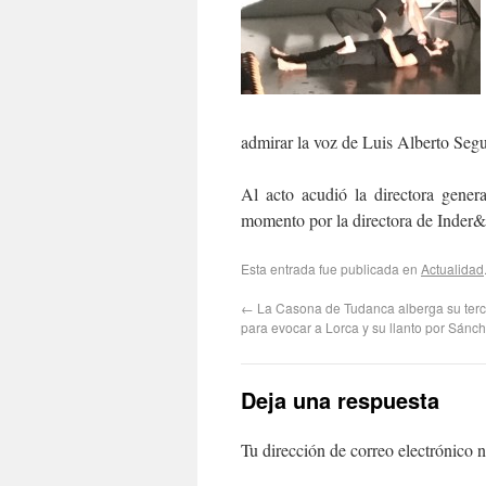
admirar la voz de Luis Alberto Segur
Al acto acudió la directora gene
momento por la directora de Inder&
Esta entrada fue publicada en
Actualidad
←
La Casona de Tudanca alberga su terc
para evocar a Lorca y su llanto por Sánc
Deja una respuesta
Tu dirección de correo electrónico n