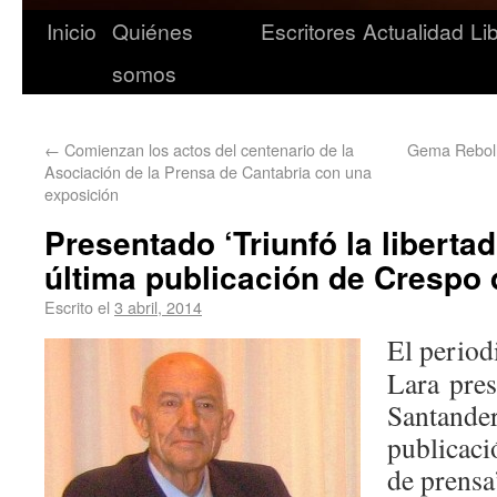
Inicio
Quiénes
Escritores
Actualidad
Li
somos
←
Comienzan los actos del centenario de la
Gema Rebolle
Asociación de la Prensa de Cantabria con una
exposición
Presentado ‘Triunfó la libertad
última publicación de Crespo 
Escrito el
3 abril, 2014
El period
Lara pres
Santander
publicaci
de prensa’