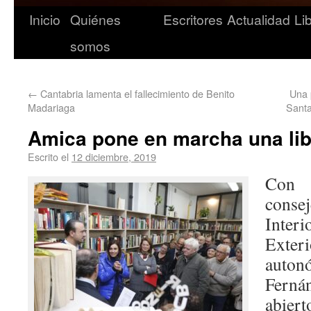
Inicio
Quiénes
Escritores
Actualidad
Li
somos
←
Cantabria lamenta el fallecimiento de Benito
Una 
Madariaga
Sant
Amica pone en marcha una libr
Escrito el
12 diciembre, 2019
Con 
conse
Inter
Exte
aut
Fern
abier