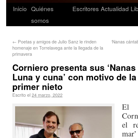
Inicio
Quiénes
Escritores
Actualidad
Li
somos
←
Poetas y amigos de Julio Sanz le rinden
‘Nanas cántab
homenaje en Torrelavega ante la llegada de la
primavera
Corniero presenta sus ‘Nanas
Luna y cuna’ con motivo de la
primer nieto
Escrito el
24 marzo, 2022
El 
Corn
el r
mar