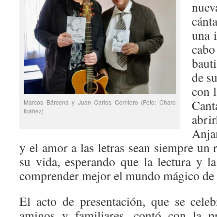
nue
cánt
una i
cab
bauti
de su
con l
Cant
Marcos Bárcena y Juan Carlos Corniero (Foto: Charo
Ibáñez)
abri
Anja
y el amor a las letras sean siempre un 
su vida, esperando que la lectura y la
comprender mejor el mundo mágico de l
El acto de presentación, que se cele
amigos y familiares, contó con la pr