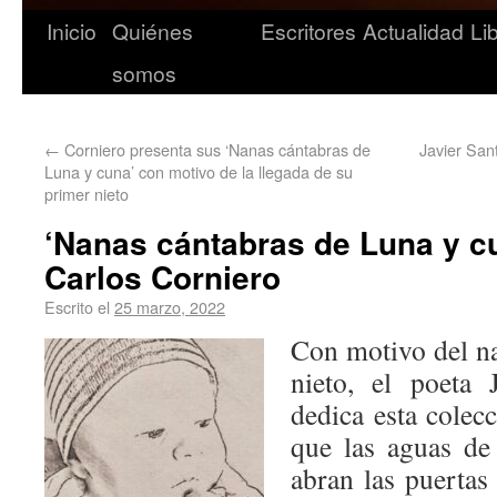
Inicio
Quiénes
Escritores
Actualidad
Li
somos
←
Corniero presenta sus ‘Nanas cántabras de
Javier San
Luna y cuna’ con motivo de la llegada de su
primer nieto
‘Nanas cántabras de Luna y c
Carlos Corniero
Escrito el
25 marzo, 2022
Con motivo del n
nieto, el poeta 
dedica esta cole
que las aguas de
abran las puertas