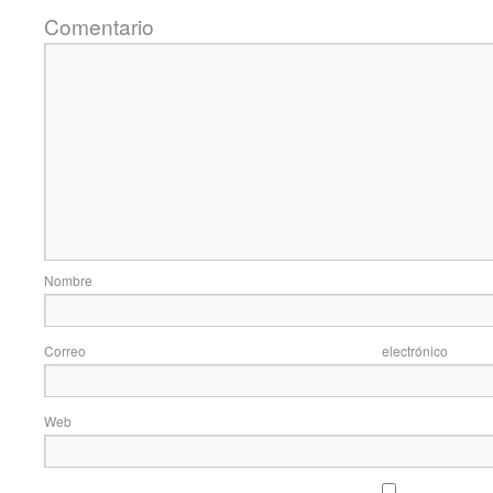
Coment
Nom
Correo elec
Web