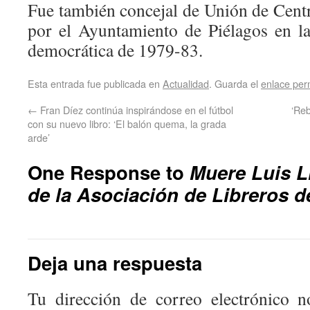
Fue también concejal de Unión de Cen
por el Ayuntamiento de Piélagos en l
democrática de 1979-83.
Esta entrada fue publicada en
Actualidad
. Guarda el
enlace pe
←
Fran Díez continúa inspirándose en el fútbol
‘Re
con su nuevo libro: ‘El balón quema, la grada
arde’
One Response to
Muere Luis L
de la Asociación de Libreros d
Deja una respuesta
Tu dirección de correo electrónico n