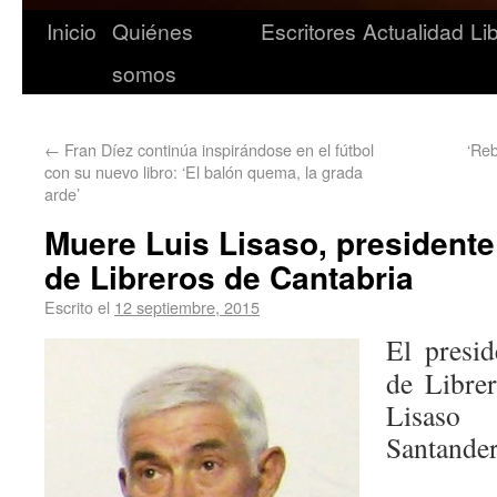
Inicio
Quiénes
Escritores
Actualidad
Li
somos
←
Fran Díez continúa inspirándose en el fútbol
‘Re
con su nuevo libro: ‘El balón quema, la grada
arde’
Muere Luis Lisaso, presidente
de Libreros de Cantabria
Escrito el
12 septiembre, 2015
El presid
de Librer
Lisaso 
Santander