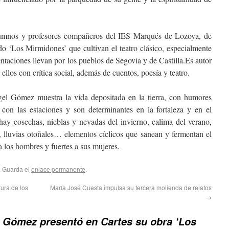
lumnos y profesores compañeros del IES Marqués de Lozoya, de
ado ‘Los Mirmidones’ que cultivan el teatro clásico, especialmente
entaciones llevan por los pueblos de Segovia y de Castilla.Es autor
e ellos con crítica social, además de cuentos, poesía y teatro.
gel Gómez muestra la vida depositada en la tierra, con humores
on las estaciones y son determinantes en la fortaleza y en el
 hay cosechas, nieblas y nevadas del invierno, calima del verano,
a, lluvias otoñales… elementos cíclicos que sanean y fermentan el
 a los hombres y fuertes a sus mujeres.
. Guarda el
enlace permanente
.
ura de los
María José Cuesta impulsa su tercera molienda de relatos
→
 Gómez presentó en Cartes su obra ‘Los