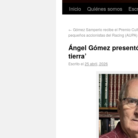
Inicio
Quiénes somos
Escr
←
Gómez Samperio recibe el Premio Cult
pequeños accionistas del Racing (AUPA)
Ángel Gómez presentó
tierra’
Escrito el
25 abril, 2026