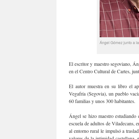
Ángel Gómez junto a la 
El escritor y maestro segoviano, Á
en el Centro Cultural de Cartes, jun
El autor muestra en su libro el ap
Vegafría (Segovia), un pueblo vac
60 familias y unos 300 habitantes.
Ángel se hizo maestro estudiando 
escuela de adultos de Viladecans, e
al entorno rural le impulsó a trasla
valores de la intimidad castellana, 