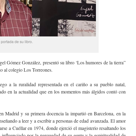
portada de su libro.
ngel Gómez González, presentó su libro ‘Los humores de la tierra”
to al colegio Los Torreones.
ego a la ruralidad representada en el cariño a su pueblo natal,
iado en la actualidad que en los momentos más álgidos contó con
en Madrid y su primera docencia la impartió en Barcelona, en la
nseñando a leer y a escribir a personas de edad avanzada. El amor
darse a Cuéllar en 1974, donde ejerció el magisterio resaltando los
e influenciado por la parquedad de su gente y la espiritualidad de