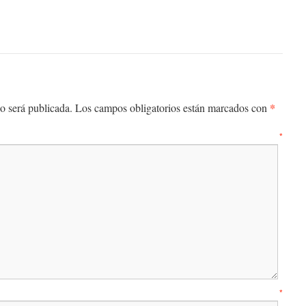
*
o será publicada.
Los campos obligatorios están marcados con
entario
*
mbre
*