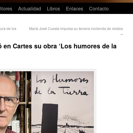
itores
Actualidad
Libros
Enlaces
Contacto
ura de los
María José Cuesta impulsa su tercera molienda de relatos
→
 en Cartes su obra ‘Los humores de la