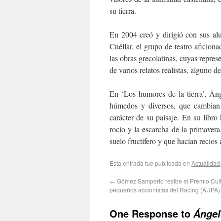
su tierra.
En 2004 creó y dirigió con sus a
Cuéllar, el grupo de teatro aficion
las obras grecolatinas, cuyas repres
de varios relatos realistas, alguno d
En ‘Los humores de la tierra’, Án
húmedos y diversos, que cambian c
carácter de su paisaje. En su libro
rocío y la escarcha de la primaver
suelo fructífero y que hacían recios
Esta entrada fue publicada en
Actualidad
←
Gómez Samperio recibe el Premio Cult
pequeños accionistas del Racing (AUPA)
One Response to
Ángel