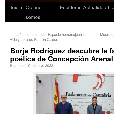
Inicio
Quiénes
Escritores
Actualidad
Li
somos
←
‘Leñalmono’ e Inder Espacio homenajean la
Muere el
vida y obra de Ramón Calderón
Borja Rodríguez descubre la f
poética de Concepción Arenal
Escrito el
10 febrero, 2022