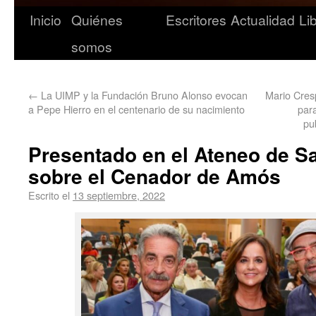
Inicio
Quiénes
Escritores
Actualidad
Li
somos
←
La UIMP y la Fundación Bruno Alonso evocan
Mario Cresp
a Pepe Hierro en el centenario de su nacimiento
par
pu
Presentado en el Ateneo de Sa
sobre el Cenador de Amós
Escrito el
13 septiembre, 2022