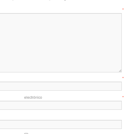
entario
*
mbre
*
 electrónico
*