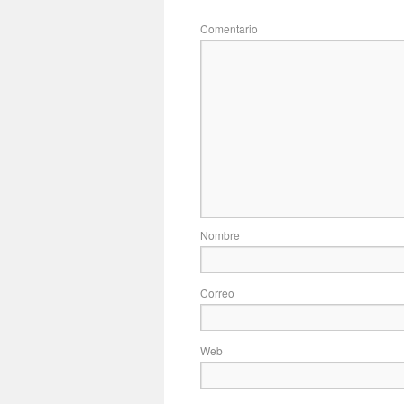
Com
No
Correo
Web