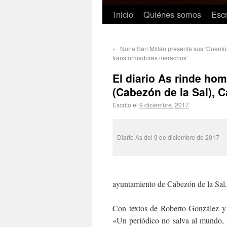
Inicio
Quiénes somos
Escr
←
Nuria San Millán presenta sus ‘Cuento
transformadores merachos’
El diario As rinde hom
(Cabezón de la Sal), C
Escrito el
9 diciembre, 2017
Diario As del 9 de diciembre de 2017
ayuntamiento de Cabezón de la Sal.
Con textos de Roberto González y f
«Un periódico no salva al mundo, p