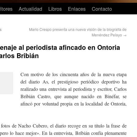
itores
Actualidad
Libros
Enlaces
Contacto
s
Mario Crespo presenta una nueva visión de la biografía de
Menéndez Pelayo
→
enaje al periodista afincado en Ontoria
arlos Bribián
Con motivo de los cincuenta años de la nueva etapa
del diario As, el prestigioso periódico deportivo ha
realizado una entrevista al periodista y escritor, Carlos
Bribián Castro, que aunque nacido en Binéfar, se
afincó por voluntad propia en la localidad de Ontoria,
otos de Nacho Cubero, el diario recoge en su título la frase de
ero lo hace mejor». En la entrevista, Bribián confía plenamente