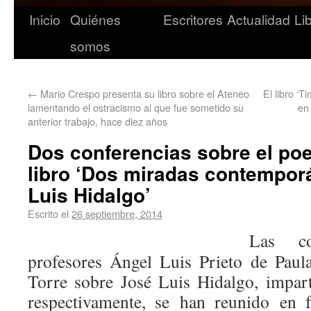
Inicio
Quiénes
Escritores
Actualidad
Li
somos
←
Mario Crespo presenta su libro sobre el Ateneo
El libro ‘T
lamentando el ostracismo al que fue sometido su
en 
anterior trabajo, hace diez años
Dos conferencias sobre el po
libro ‘Dos miradas contempor
Luis Hidalgo’
Escrito el
26 septiembre, 2014
Las co
profesores Ángel Luis Prieto de Pau
Torre sobre José Luis Hidalgo, impar
respectivamente, se han reunido en 