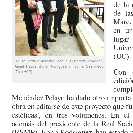
de la
de la
Marce
en un
lugar
Unive
(UC).
De izquierda a derecha, Raquel Gutiérrez Sebastián,
Ángel Pazos, Borja Rodríguez y Sonia Castanedo
Con e
(Foto ACB)
edic
comp
Menéndez Pelayo ha dado otro important
obra en editarse de este proyecto que fu
estéticas’, en tres volúmenes. En el
además del presidente de la Real Soc
(RSMP), Borja Rodríguez, han estado pr