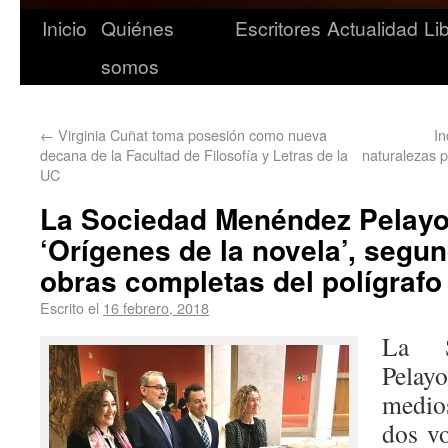
Inicio
Quiénes
Escritores
Actualidad
Li
somos
←
Virginia Cuñat toma posesión como nueva
In
decana de la Facultad de Filosofía y Letras de la
naturalezas p
UC
La Sociedad Menéndez Pelayo
‘Orígenes de la novela’, segu
obras completas del polígrafo
Escrito el
16 febrero, 2018
La S
Pelay
medio
dos v