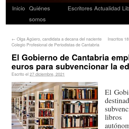
Inicio
Quiénes
Escritores
Actualidad
Li
somos
←
Olga Agüero, candidata a decana del naciente
Inscritos 1
Colegio Profesional de Periodistas de Cantabria
El Gobierno de Cantabria emp
euros para subvencionar la ed
Escrito el
27 diciembre, 2021
El Gobi
destina
subven
libro
autónom