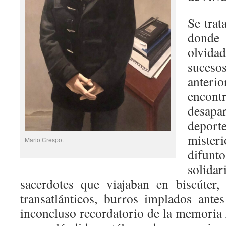
Se trat
donde 
olvid
suce
anteri
encon
desapa
depo
miste
Mario Crespo.
difunto
solida
sacerdotes que viajaban en biscúter,
transatlánticos, burros implados ante
inconcluso recordatorio de la memoria 