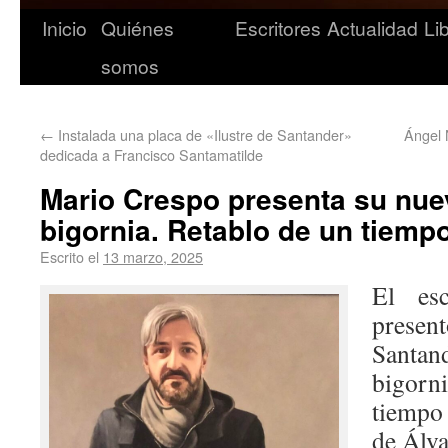
Inicio
Quiénes
Escritores
Actualidad
Li
somos
←
Instalada una placa de «Ilustre de Santander»
Ángel 
dedicada a Francisco Santamatilde
Mario Crespo presenta su nuev
bigornia. Retablo de un tiempo
Escrito el
13 marzo, 2025
El es
prese
Santand
bigor
tiempo 
de Álv