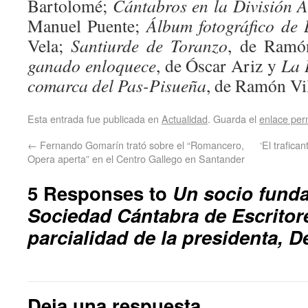
Bartolomé;
Cántabros en la División 
Manuel Puente;
Álbum fotográfico de 
Vela;
Santiurde de Toranzo
, de Ramó
ganado enloquece
, de Óscar Ariz y
La 
comarca del Pas-Pisueña
, de Ramón Vil
Esta entrada fue publicada en
Actualidad
. Guarda el
enlace pe
←
Fernando Gomarín trató sobre el “Romancero,
‘El trafic
Opera aperta” en el Centro Gallego en Santander
5 Responses to
Un socio fund
Sociedad Cántabra de Escritor
parcialidad de la presidenta, De
Deja una respuesta