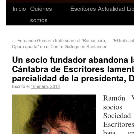
Inicio
Quiénes
Escritores
Actualidad
Li
somos
←
Fernando Gomarín trató sobre el “Romancero,
‘El trafic
Opera aperta” en el Centro Gallego en Santander
Un socio fundador abandona 
Cántabra de Escritores lamen
parcialidad de la presidenta, D
Escrito el
16 enero, 2013
Ramón V
socios 
Socied
Escritor
baja en