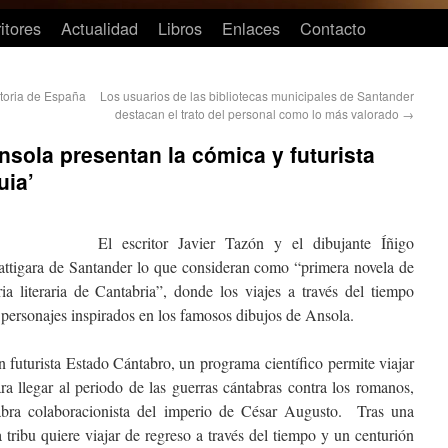
itores
Actualidad
Libros
Enlaces
Contacto
storia de España
Los usuarios de las bibliotecas municipales de Santander
destacan el trato del personal como lo más valorado
→
nsola presentan la cómica y futurista
uia’
El escritor Javier Tazón y el dibujante Íñigo
Kattigara de Santander lo que consideran como “primera novela de
ria literaria de Cantabria”, donde los viajes a través del tiempo
 personajes inspirados en los famosos dibujos de Ansola.
 futurista Estado Cántabro, un programa científico permite viajar
ra llegar al periodo de las guerras cántabras contra los romanos,
abra colaboracionista del imperio de César Augusto. Tras una
la tribu quiere viajar de regreso a través del tiempo y un centurión