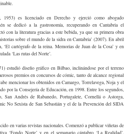
inable.
r, 1953) es licenciado en Derecho y ejerció como abogado
ién se dedicó a la gastronomía, recuperando en Cantabria el
tó con la literatura gracias a este bebida, ya que su primera obra
historias sobre el mundo de la sidra en Cantabria’ (2007). En abril
ca, ‘El cartógrafo de la reina. Memorias de Juan de la Cosa’ y en
tulada ‘Las rutas del Norte’.
) estudió diseño gráfico en Bilbao, inclinándose por el terreno
erosos premios en concursos de cómic, tanto de alcance regional
cabe mencionar los obtenidos en Camargo, Torrelavega, Noja y el
do por la Consejería de Educación, en 1998. Entre los segundos,
ao, San Andrés de Rabanedo, Portugalete, Cornellá o Astorga,
ic No Sexista de San Sebastián y el de la Prevención del SIDA
ecido en varias revistas nacionales. Comenzó a publicar viñetas de
rtiva ‘Fondo Norte’ y en el semanario cántabro ‘La Realidad’,