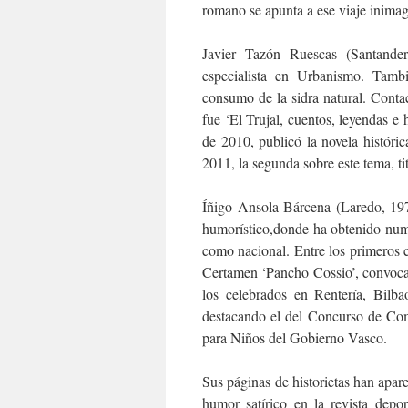
romano se apunta a ese viaje inimag
Javier Tazón Ruescas (Santande
especialista en Urbanismo. Tamb
consumo de la sidra natural. Contac
fue ‘El Trujal, cuentos, leyendas e 
de 2010, publicó la novela históri
2011, la segunda sobre este tema, ti
Íñigo Ansola Bárcena (Laredo, 1971
humorístico,donde ha obtenido num
como nacional. Entre los primeros 
Certamen ‘Pancho Cossio’, convoca
los celebrados en Rentería, Bilb
destacando el del Concurso de Com
para Niños del Gobierno Vasco.
Sus páginas de historietas han apar
humor satírico en la revista depo