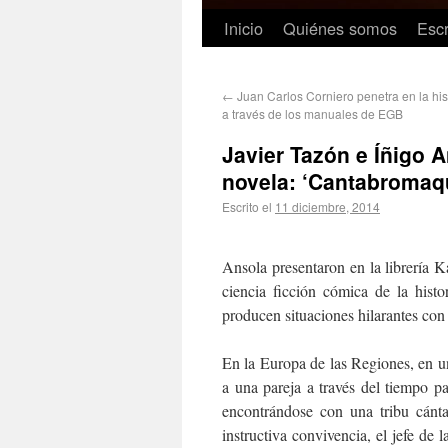
Inicio
Quiénes somos
Escr
←
Juan Carlos Corniero penetra en la hi
a través de los manuales de EGB
Javier Tazón e Íñigo A
novela: ‘Cantabromaq
Escrito el
11 diciembre, 2014
Ansola presentaron en la librería 
ciencia ficción cómica de la histo
producen situaciones hilarantes con
En la Europa de las Regiones, en un
a una pareja a través del tiempo pa
encontrándose con una tribu cánt
instructiva convivencia, el jefe de 