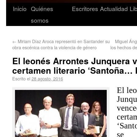
Inicio
Quiénes
Escritores
Actualidad
Li
somos
←
Miriam Díaz Aroca representó en Santander su
Miguel Ánge
obra escénica contra la violencia de género
los hechos de
El leonés Arrontes Junquera v
certamen literario ‘Santoña… 
Escrito el
28 agosto, 2016
El le
Junq
ven
cer
‘Sant
se 