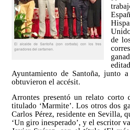
traba
Esp
Hispa
Unido
de lo
El alcalde de Santoña (con corbata) con los tres
cor
ganadores del certamen.
gana
edit
Ayuntamiento de Santoña, junto a 
obtuvieron el accésit.
Arrontes presentó un relato corto 
titulado ‘Marmite’. Los otros dos g
Carlos Pérez, residente en Sevilla, 
‘Un giro inesperado’, y el escritor v