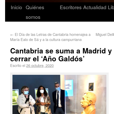
Inicio
Quiénes
Escritores
Actualidad
Li
somos
←
El Día de las Letras de Cantabria homenajea a
Miguel Del
María Ealo de Sá y a la cultura campurriana
Cantabria se suma a Madrid y
cerrar el ‘Año Galdós’
Escrito el
26 octubre, 2020