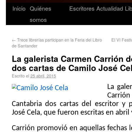
Inicio
Quiénes
Escritores
Actualidad
Li
somos
←
Trece librerías participan en la Feria del Libro
El VI Festi
de Santander
La galerista Carmen Carrión d
dos cartas de Camilo José Ce
Escrito el
25 abril, 2015
La gale
Carri
Cantabria dos cartas del escritor y
José Cela, que fueron escritas en abri
Carrión promovió en aquellas fechas 