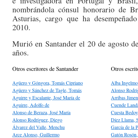
e investigadora en Portugal y Brasil
nombrándola cónsul honorario de Bra
Asturias, cargo que ha desempeñado
2010.
Murió en Santander el 20 de agosto d
años.
Otros escritores de Santander
Otros escrit
Agüero y Góngora, Tomás Cipriano
Alba Ingelmo
Agüero y Sánchez de Tagle, Tomás
Alonso Rodrí
Aguirre y Escalante, José María de
Arribas Jimen
Aguirre, Adolfo de
Cuende Landa
Alonso de Beraza, José María
Cuesta Bedoy
Alonso Rodríguez, Diego
Díez Llama, 
Álvarez del Valle, Menchu
García de la
Arce Alonso, Guillermo
Gatón Rosón,