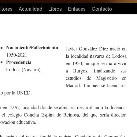
itores
Actualidad
Libros
Enlaces
Contacto
Nacimiento/Fallecimiento
Javier González Díez nació en
1950-2021
la localidad navarra de Lodosa
Procedencia
en 1950, aunque se iría a vivir
Lodosa (Navarra)
a Burgos, finalizando sus
estudios de Magisterio en
Madrid. También se licenciaría
cho por la UNED.
 en 1976, localidad donde se afincaría desarrollando la docencia
n el colegio Concha Espina de Reinosa, del que sería director,
novación educativa.
a historia y el teatro, fundó la revista ‘Cuadernos de Campoo’ y