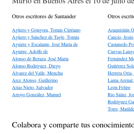
Murió en Buenos Aires el 10 de julio d
Otros escritores de Santander
Otros escrit
Agüero y Góngora, Tomás Cipriano
Araquistáin 
Agüero y Sánchez de Tagle, Tomás
Cancio, Jesús
Aguirre y Escalante, José María de
Castanedo Po
Aguirre, Adolfo de
Cuevas Langa
Alonso de Beraza, José María
Fernández Mo
Alonso Rodríguez, Diego
Gutiérrez Sol
Álvarez del Valle, Menchu
Herrera Oria,
Arce Alonso, Guillermo
Lama Arenal,
Arias Nieto, Salvador
León Felipe
Arroyo González, Manuel
Río Sáinz, Jo
Rodríguez Gar
Torre, Matilde
Colabora y comparte tus conocimient