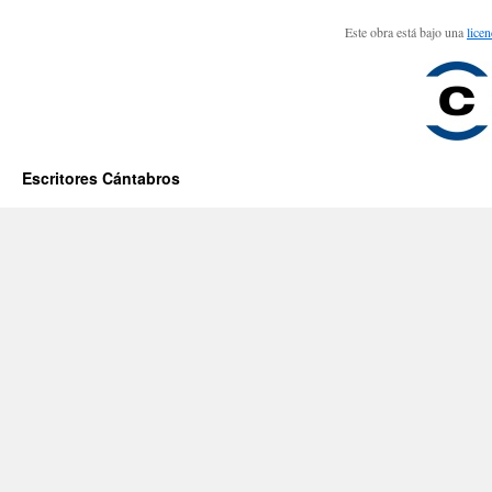
Este obra está bajo una
lice
Escritores Cántabros