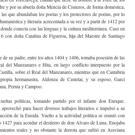
re y por su abuela doña Mencía de Cisneros, de forma doméstica,
n las que abundaban los poetas y los protectores de poetas, por lo
umanística y literaria acrecentada a su vez y a partir de 1412 por
 donde conecta con las lenguas y la cultura mediterránea. Casó en
16 con doña Catalina de Figueroa, hija del Maestre de Santiago
te de su padre, entre los años 1404 y 1406, tomaba posesión de las
eal del Manzanares e Hita, en largo conflicto interpuesto por la
stilla, sobre el Real del Manzanares, mientras que en Cantabria
 propia hermanastra, Aldonza de Castelar, y su esposo, Garci
bana, Pernía y Campoo.
ueltas políticas, tomando partido por el infante don Enrique.
aprovechó para hacer diversos trabajos literarios e impulsó a su
ucción de la Eneida. Vuelto a la actividad política se reunió con
ño 1427 para acordar el destierro de don Alvaro de Luna. Enojaba
amientos reales y no obstante la derrota que sufrió en Araviana