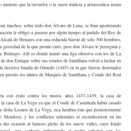
o misterio que la envuelve o la suave malicia y aristocrática ironía
eran muchos- sobre todo don Álvaro de Luna, se iban apoderando
ituación le obligó a pasarse por algún tiempo al partido del Rey de
 Alcalá de Henares con una reducida hueste de sólo 300 hombres,
ta gravedad de la que pronto curó, pero don Álvaro le perseguía y
 de Buitrago. Allí es donde tramó una liga ofensiva con los de La
de don Enrique sobre sus estados de Santillana volvió a luchar en
la decisiva batalla de Olmedo (1445) en la que fueron derrotados
 en premio los títulos de Marqués de Santillana y Conde del Real
ba con éxito contra los moros, años 1437-1439, la casa de
n la casa de La Vega ya que el Conde de Castañeda había casado
 de doña Leonor de La Vega, rica hembra ésta que posteriormente
Mendoza, y los conflictos señoriales se recrudecieron en las
ta dio ocasión al famoso pleito de los nueve valles, cuyo fondo
ccional, que acabaría enfrentando al poder señorial con los