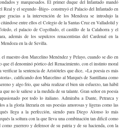
condados y marquesados. El primer duque del Infantado mandó
el Real y el segundo -Íñigo- construyó el Palacio del Infantado en
que gracias a la intervención de los Mendoza se introdujo la
 citándose entre ellos el Colegio de la Santas Cruz en Valladolid y
ledo, el palacio de Cogolludo, el castillo de la Calahorra y el
ara, además de los sepulcros renacentistas del Cardenal en la
 Mendoza en la de Sevilla.
ma el maestro don Marcelino Menéndez y Pelayo, cuando se dio en
o que él denominó pórtico del Renacimiento, con el instinto moral
 verificar la sentencia de Aristóteles que dice, «La poesía es más
istoria», calificando don Marcelino al Marqués de Santillana como
reno y algo frío, que sabía realizar el bien sin esfuerzo, tan hábil
que no le saliese a la medida de su talante. Gran señor en poesía
apasionado por todo lo italiano. Admiraba a Dante, Petrarca y
os a la gloria literaria en sus poesías amorosas y ligeras como las
rqués llega a la perfección, siendo para Diego Alonso lo más
rqués la soltura con la que lleva una combinación tan dificil como
ad como guerrero y defensor de su patria y de su hacienda, con la