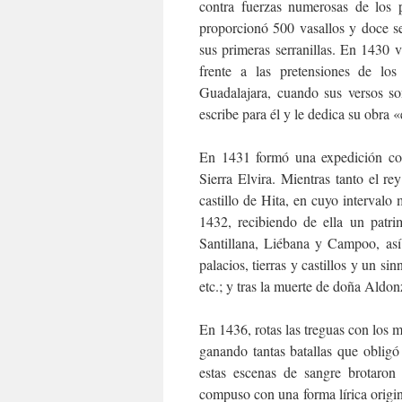
contra fuerzas numerosas de los p
proporcionó 500 vasallos y doce s
sus primeras serranillas. En 1430 v
frente a las pretensiones de lo
Guadalajara, cuando sus versos s
escribe para él y le dedica su obra 
En 1431 formó una expedición con
Sierra Elvira. Mientras tanto el re
castillo de Hita, en cuyo interval
1432, recibiendo de ella un patr
Santillana, Liébana y Campoo, as
palacios, tierras y castillos y un si
etc.; y tras la muerte de doña Aldo
En 1436, rotas las treguas con los 
ganando tantas batallas que obligó
estas escenas de sangre brotaron 
compuso con una forma lírica origi