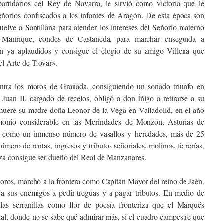
artidarios del Rey de Navarra, le sirvió como victoria que le
eñoríos confiscados a los infantes de Aragón. De esta época son
uelve a Santillana para atender los intereses del Señorío materno
s Manrique, condes de Castañeda, para marchar enseguida a
on ya aplaudidos y consigue el elogio de su amigo Villena que
«el Arte de Trovar».
tra los moros de Granada, consiguiendo un sonado triunfo en
y Juan II, cargado de recelos, obligó a don Íñigo a retirarse a su
o muere su madre doña Leonor de la Vega en Valladolid, en el año
imonio considerable en las Merindades de Monzón, Asturias de
í como un inmenso número de vasallos y heredades, más de 25
nnúmero de rentas, ingresos y tributos señoriales, molinos, ferrerías,
nza consigue ser dueño del Real de Manzanares.
moros, marchó a la frontera como Capitán Mayor del reino de Jaén,
 a sus enemigos a pedir treguas y a pagar tributos. En medio de
las serranillas como flor de poesía fronteriza que el Marqués
nal, donde no se sabe qué admirar más, si el cuadro campestre que