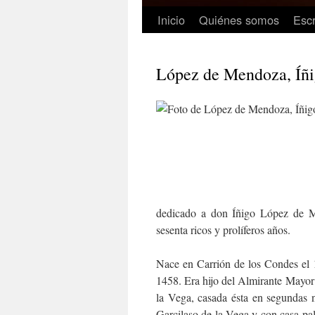
Inicio
Quiénes somos
Escr
López de Mendoza, Íñ
dedicado a don Íñigo López de Me
sesenta ricos y prolíferos años.
Nace en Carrión de los Condes el 
1458. Era hijo del Almirante Mayo
la Vega, casada ésta en segundas n
Garcilaso de la Vega y con casa pa