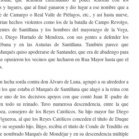
es y lugares, que al final ganaron y dio lugar a ese nombre que a
 de Camargo o Real Valle de Piélagos, etc., y así hasta nueve,
rían hechos violentos como los de la batalla de Campo Revolgo,
 gentes de Santillana y los hombres del mayorazgo de la Vega,
to, Diego Hurtado de Mendoza, con sus gentes a defender los
ébana y en las Asturias de Santillana. También parece que
 Marqués quiso apoderarse de Santander, que era de abadengo para
o se opusieron los vecinos que lucharon en Rua Mayor hasta que el
s.
en lucha sorda contra don Álvaro de Luna, agrupó a su alrededor a
e los que estaba el Marqués de Santillana que alagó a la reina con
ue uno de los decisivos apoyos con que contó Juan II -padre de
 en todo su reinado. Tuvo numerosa descendencia, entre la que
za, consejero de los Reyes Católicos. Su hijo mayor fue Diego
gueroa, al que los Reyes Católicos conceden el título de Duque
 su segundo hijo, Íñigo, recibía el título de Conde de Tendillo en
 fue nombrado Marqués de Mondéjar y en su descendencia múltiple