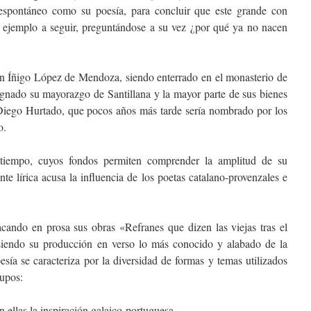
 espontáneo como su poesía, para concluir que este grande con
n ejemplo a seguir, preguntándose a su vez ¿por qué ya no nacen
on Íñigo López de Mendoza, siendo enterrado en el monasterio de
gnado su mayorazgo de Santillana y la mayor parte de sus bienes
o, Diego Hurtado, que pocos años más tarde sería nombrado por los
o.
 tiempo, cuyos fondos permiten comprender la amplitud de su
ente lírica acusa la influencia de los poetas catalano-provenzales e
acando en prosa sus obras «Refranes que dizen las viejas tras el
siendo su producción en verso lo más conocido y alabado de la
esía se caracteriza por la diversidad de formas y temas utilizados
rupos:
ellas la inspiración galaico-portuguesa.