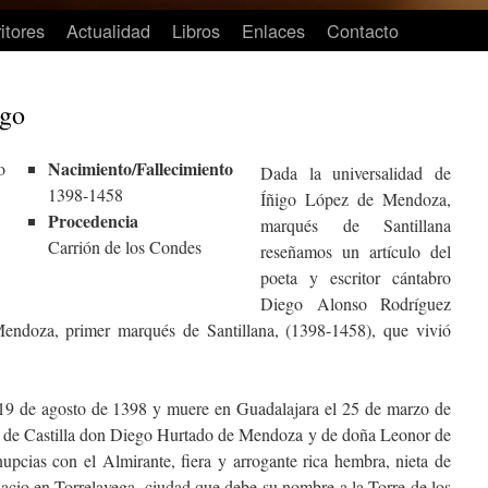
itores
Actualidad
Libros
Enlaces
Contacto
igo
Nacimiento/Fallecimiento
Dada la universalidad de
1398-1458
Íñigo López de Mendoza,
Procedencia
marqués de Santillana
Carrión de los Condes
reseñamos un artículo del
poeta y escritor cántabro
Diego Alonso Rodríguez
ndoza, primer marqués de Santillana, (1398-1458), que vivió
19 de agosto de 1398 y muere en Guadalajara el 25 de marzo de
r de Castilla don Diego Hurtado de Mendoza y de doña Leonor de
upcias con el Almirante, fiera y arrogante rica hembra, nieta de
lacio en Torrelavega, ciudad que debe su nombre a la Torre de los