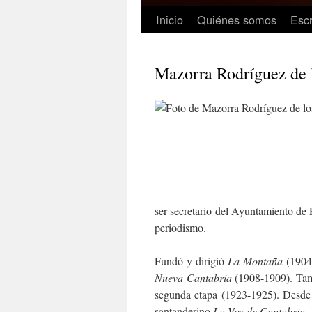
Inicio
Quiénes somos
Escr
Mazorra Rodríguez de l
ser secretario del Ayuntamiento de 
periodismo.
Fundó y dirigió
La Montaña
(1904-
Nueva Cantabria
(1908-1909). Tam
segunda etapa (1923-1925). Desde R
santanderino
La Voz de Cantabria
.