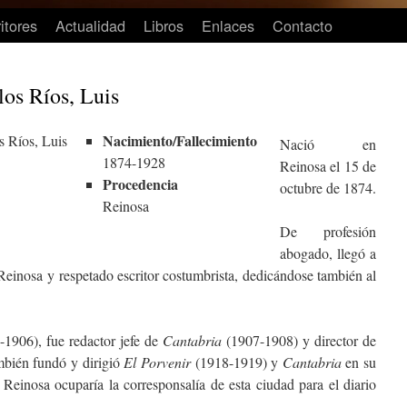
itores
Actualidad
Libros
Enlaces
Contacto
os Ríos, Luis
Nacimiento/Fallecimiento
Nació en
1874-1928
Reinosa el 15 de
Procedencia
octubre de 1874.
Reinosa
De profesión
abogado, llegó a
Reinosa y respetado escritor costumbrista, dedicándose también al
1906), fue redactor jefe de
Cantabria
(1907-1908) y director de
bién fundó y dirigió
El Porvenir
(1918-1919) y
Cantabria
en su
einosa ocuparía la corresponsalía de esta ciudad para el diario