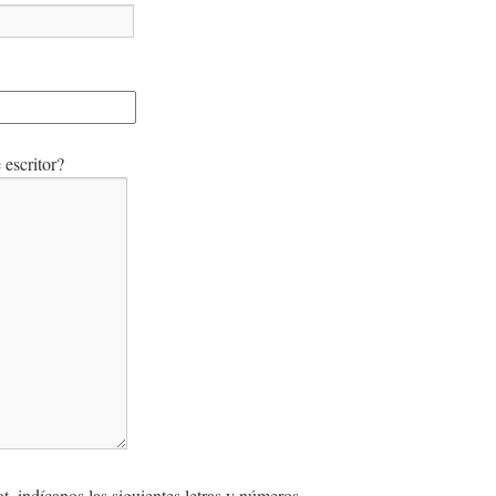
escritor?
, indícanos las siguientes letras y números