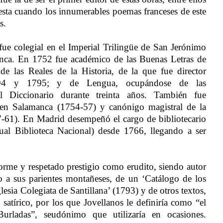
gesta cuando los innumerables poemas franceses de este
s.
y fue colegial en el Imperial Trilingüe de San Jerónimo
nca. En 1752 fue académico de las Buenas Letras de
de las Reales de la Historia, de la que fue director
794 y 1795; y de Lengua, ocupándose de las
el Diccionario durante treinta años. También fue
s en Salamanca (1754-57) y canónigo magistral de la
7-61). En Madrid desempeñó el cargo de bibliotecario
tual Biblioteca Nacional) desde 1766, llegando a ser
rme y respetado prestigio como erudito, siendo autor
o a sus parientes montañeses, de un ‘Catálogo de los
lesia Colegiata de Santillana’ (1793) y de otros textos,
satírico, por los que Jovellanos le definiría como “el
Burladas”, seudónimo que utilizaría en ocasiones.