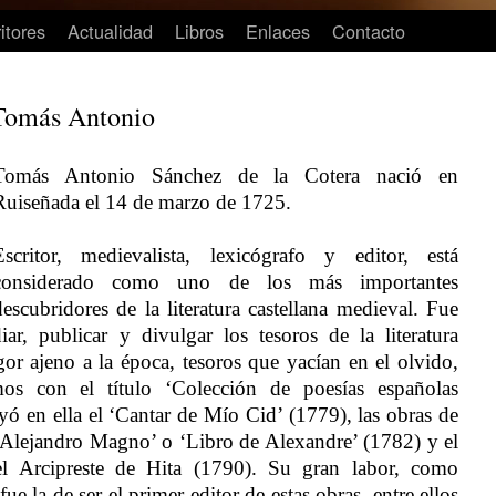
itores
Actualidad
Libros
Enlaces
Contacto
 Tomás Antonio
Tomás Antonio Sánchez de la Cotera nació en
Ruiseñada el 14 de marzo de 1725.
Escritor, medievalista, lexicógrafo y editor, está
considerado como uno de los más importantes
descubridores de la literatura castellana medieval. Fue
iar, publicar y divulgar los tesoros de la literatura
or ajeno a la época, tesoros que yacían en el olvido,
os con el título ‘Colección de poesías españolas
uyó en ella el ‘Cantar de Mío Cid’ (1779), las obras de
 Alejandro Magno’ o ‘Libro de Alexandre’ (1782) y el
l Arcipreste de Hita (1790). Su gran labor, como
e la de ser el primer editor de estas obras, entre ellos