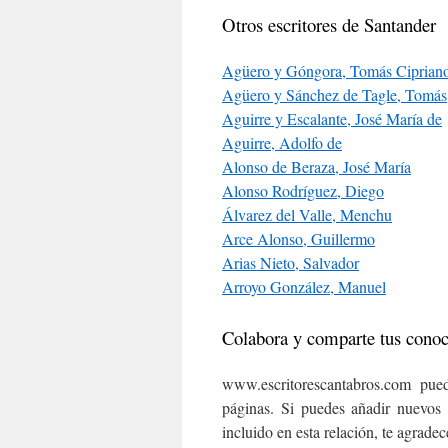
Otros escritores de Santander
Agüero y Góngora, Tomás Ciprian
Agüero y Sánchez de Tagle, Tomás
Aguirre y Escalante, José María de
Aguirre, Adolfo de
Alonso de Beraza, José María
Alonso Rodríguez, Diego
Álvarez del Valle, Menchu
Arce Alonso, Guillermo
Arias Nieto, Salvador
Arroyo González, Manuel
Colabora y comparte tus cono
www.escritorescantabros.com pued
páginas. Si puedes añadir nuevos 
incluido en esta relación, te agrade