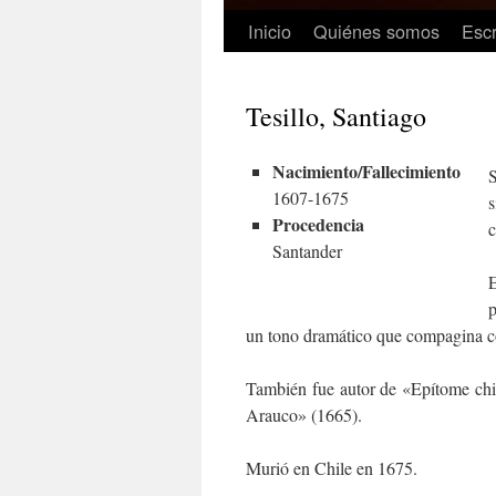
Inicio
Quiénes somos
Escr
Tesillo, Santiago
Nacimiento/Fallecimiento
S
1607-1675
s
Procedencia
c
Santander
E
p
un tono dramático que compagina con
También fue autor de «Epítome chil
Arauco» (1665).
Murió en Chile en 1675.