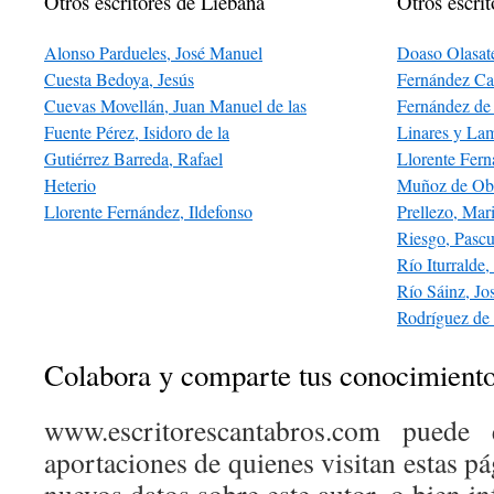
Otros escritores de Liébana
Otros escrit
Alonso Pardueles, José Manuel
Doaso Olasat
Cuesta Bedoya, Jesús
Fernández Ca
Cuevas Movellán, Juan Manuel de las
Fernández de
Fuente Pérez, Isidoro de la
Linares y La
Gutiérrez Barreda, Rafael
Llorente Fern
Heterio
Muñoz de Ob
Llorente Fernández, Ildefonso
Prellezo, Mar
Riesgo, Pascu
Río Iturralde,
Río Sáinz, Jo
Rodríguez de 
Colabora y comparte tus conocimient
www.escritorescantabros.com puede 
aportaciones de quienes visitan estas pá
nuevos datos sobre este autor, o bien 