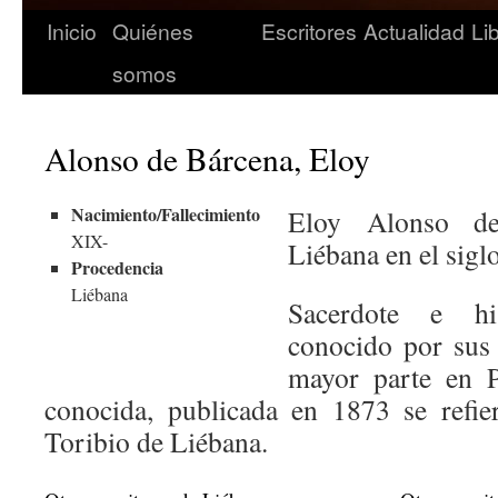
Inicio
Quiénes
Escritores
Actualidad
Li
somos
Alonso de Bárcena, Eloy
Nacimiento/Fallecimiento
Eloy Alonso d
XIX-
Liébana en el sigl
Procedencia
Liébana
Sacerdote e hi
conocido por sus 
mayor parte en P
conocida, publicada en 1873 se refie
Toribio de Liébana.