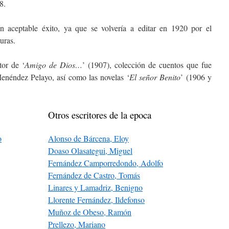
8.
un aceptable éxito, ya que se volvería a editar en 1920 por el
uras.
tor de ‘
Amigo de Dios…
’ (1907), colección de cuentos que fue
néndez Pelayo, así como las novelas ‘
El señor Benito
’ (1906 y
Otros escritores de la epoca
o
Alonso de Bárcena, Eloy
Doaso Olasategui, Miguel
Fernández Camporredondo, Adolfo
Fernández de Castro, Tomás
Linares y Lamadriz, Benigno
Llorente Fernández, Ildefonso
Muñoz de Obeso, Ramón
Prellezo, Mariano