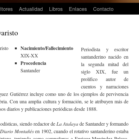
itores
Actualidad
Libros
Enlaces
Contacto
aristo
Nacimiento/Fallecimiento
Periodista y escritor
XIX-XX
santanderino nacido en
Procedencia
la segunda mitad del
Santander
siglo XIX, fue un
prolífico autor de
cuentos y narraciones
íguez Gutiérrez incluye como uno de los ejemplos de pervivencia
abria. Con una amplia cultura y formación, se le atribuyen más de
sos diarios y publicaciones periódicas desde 1888.
odísticas, siendo redactor de
La Atalaya
de Santander y formando
 Diario Montañés
en 1902, cuando el rotativo santanderino estaba
uintana, teniendo como compañeros a Enrique Menéndez Pelayo,