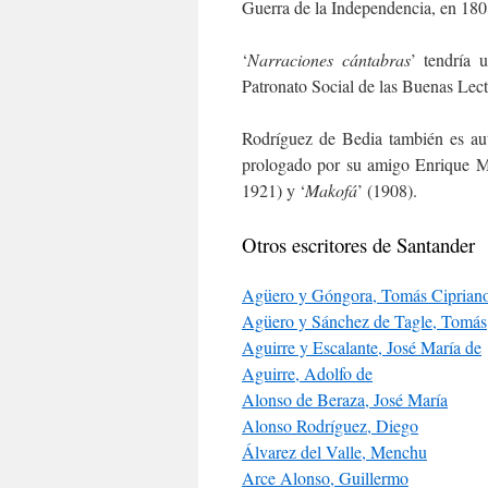
Guerra de la Independencia, en 180
‘
Narraciones cántabras
’ tendría 
Patronato Social de las Buenas Lect
Rodríguez de Bedia también es au
prologado por su amigo Enrique Me
1921) y ‘
Makofá
’ (1908).
Otros escritores de Santander
Agüero y Góngora, Tomás Ciprian
Agüero y Sánchez de Tagle, Tomás
Aguirre y Escalante, José María de
Aguirre, Adolfo de
Alonso de Beraza, José María
Alonso Rodríguez, Diego
Álvarez del Valle, Menchu
Arce Alonso, Guillermo