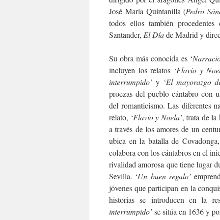
José María Quintanilla (
Pedro Sán
todos ellos también procedentes
Santander,
El Día
de Madrid y dire
Su obra más conocida es ‘
Narracio
incluyen los relatos ‘
Flavio y Noe
interrumpido’
y ‘
El mayorazgo de
proezas del pueblo cántabro con una
del romanticismo. Las diferentes n
relato, ‘
Flavio y Noela’
, trata de l
a través de los amores de un centu
ubica en la batalla de Covadonga,
colabora con los cántabros en el ini
rivalidad amorosa que tiene lugar d
Sevilla. ‘
Un buen regalo’
emprende
jóvenes que participan en la conqu
historias se introducen en la re
interrumpido’
se sitúa en 1636 y po