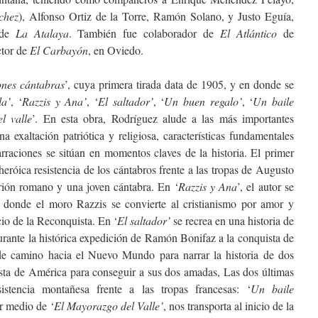
chez
), Alfonso Ortiz de la Torre, Ramón Solano, y Justo Eguía,
 de
La Atalaya
. También fue colaborador de
El Atlántico
de
ctor de
El Carbayón
, en Oviedo.
nes cántabras
’, cuya primera tirada data de 1905, y en donde se
la’
, ‘
Razzis y Ana’
, ‘
El saltador’
, ‘
Un buen regalo’
, ‘
Un baile
l valle
’. En esta obra, Rodríguez alude a las más importantes
 exaltación patriótica y religiosa, características fundamentales
arraciones se sitúan en momentos claves de la historia. El primer
a heróica resistencia de los cántabros frente a las tropas de Augusto
rión romano y una joven cántabra. En ‘
Razzis y Ana
’, el autor se
 donde el moro Razzis se convierte al cristianismo por amor y
cio de la Reconquista. En ‘
El saltador’
se recrea en una historia de
urante la histórica expedición de Ramón Bonifaz a la conquista de
 camino hacia el Nuevo Mundo para narrar la historia de dos
ista de América para conseguir a sus dos amadas, Las dos últimas
sistencia montañesa frente a las tropas francesas: ‘
Un baile
r medio de ‘
El Mayorazgo del Valle’
, nos transporta al inicio de la