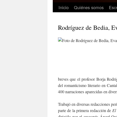
Inicio
Quiénes somos
Escr
Rodríguez de Bedia, Ev
breves que el profesor Borja Rodr
del romanticismo literario en Cant
400 narraciones aparecidas en diver
Trabajó en diversas redacciones peri
parte de la primera redacción de
El
dirigido por el aragonés Ángel Q