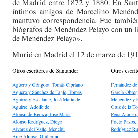
de Madrid entre 1872 y 1880. En Sant
íntimos amigos de Marcelino Menénde
mantuvo correspondencia. Fue tambié
biógrafos de Menéndez Pelayo con un li
de Menéndez Pelayo».
Murió en Madrid el 12 de marzo de 191
Otros escritores de Santander
Otros escrit
Agüero y Góngora, Tomás Cipriano
Fernández de
Agüero y Sánchez de Tagle, Tomás
García-Obreg
Aguirre y Escalante, José María de
Menéndez y P
Aguirre, Adolfo de
Ortiz de la To
Alonso de Beraza, José María
Peña Alonso, 
Alonso Rodríguez, Diego
Prieto Pazos
Álvarez del Valle, Menchu
Rodríguez Rui
Arce Alonso, Guillermo