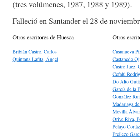
(tres volúmenes, 1987, 1988 y 1989).
Falleció en Santander el 28 de noviemb
Otros escritores de Huesca
Otros escrit
Bribián Castro, Carlos
Casanueva Piñ
Quintana Lafita, Ángel
Castanedo Oj
Castro Juez, 
Cefalú Rodrí
Do Alto Gutié
García de la
González Ru
Madariaga de
Movilla Álvar
Orive Riva, P
Pelayo Cortáza
Prellezo Garc