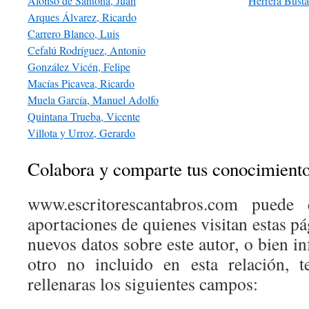
Alonso de Santoña, Juan
Herrera Bust
Arques Álvarez, Ricardo
Carrero Blanco, Luis
Cefalú Rodríguez, Antonio
González Vicén, Felipe
Macías Picavea, Ricardo
Muela García, Manuel Adolfo
Quintana Trueba, Vicente
Villota y Urroz, Gerardo
Colabora y comparte tus conocimient
www.escritorescantabros.com puede 
aportaciones de quienes visitan estas pá
nuevos datos sobre este autor, o bien 
otro no incluido en esta relación, 
rellenaras los siguientes campos: