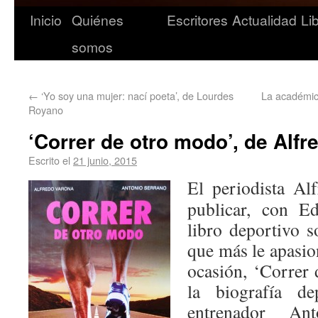
Inicio
Quiénes
Escritores
Actualidad
Li
somos
←
‘Yo soy una mujer: nací poeta’, de Lourdes
La académic
Royano
‘Correr de otro modo’, de Alf
Escrito el
21 junio, 2015
El periodista Al
publicar, con E
libro deportivo 
que más le apasion
ocasión, ‘Correr 
la biografía de
entrenador An