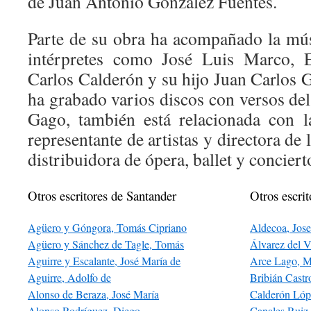
de Juan Antonio González Fuentes.
Parte de su obra ha acompañado la mú
intérpretes como José Luis Marco, 
Carlos Calderón y su hijo Juan Carlos 
ha grabado varios discos con versos del
Gago, también está relacionada con l
representante de artistas y directora de
distribuidora de ópera, ballet y conciert
Otros escritores de Santander
Otros escrit
Agüero y Góngora, Tomás Cipriano
Aldecoa, Jose
Agüero y Sánchez de Tagle, Tomás
Álvarez del 
Aguirre y Escalante, José María de
Arce Lago, M
Aguirre, Adolfo de
Bribián Castr
Alonso de Beraza, José María
Calderón Lóp
Alonso Rodríguez, Diego
Canales Ruiz,