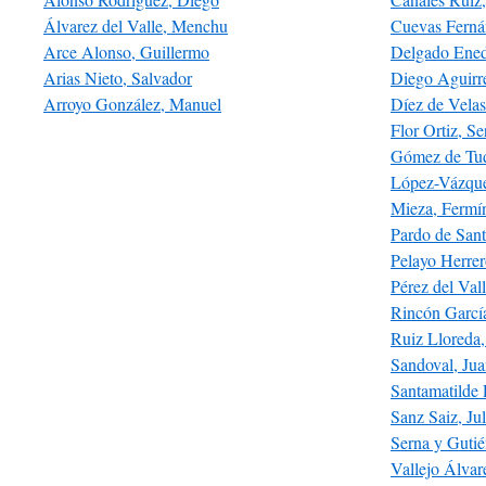
Álvarez del Valle, Menchu
Cuevas Ferná
Arce Alonso, Guillermo
Delgado Ened
Arias Nieto, Salvador
Diego Aguirr
Arroyo González, Manuel
Díez de Velas
Flor Ortiz, Se
Gómez de Tud
López-Vázque
Mieza, Fermí
Pardo de Sant
Pelayo Herrer
Pérez del Val
Rincón Garcí
Ruiz Lloreda
Sandoval, Ju
Santamatilde 
Sanz Saiz, Jul
Serna y Gutié
Vallejo Álvar