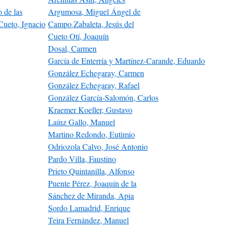
 de las
Argumosa, Miguel Ángel de
Cueto, Ignacio
Campo Zabaleta, Jesús del
Cueto Otí, Joaquín
Dosal, Carmen
García de Enterría y Martínez-Carande, Eduardo
González Echegaray, Carmen
González Echegaray, Rafael
González García-Salomón, Carlos
Kraemer Koeller, Gustavo
Laínz Gallo, Manuel
Martino Redondo, Eutimio
Odriozola Calvo, José Antonio
Pardo Villa, Faustino
Prieto Quintanilla, Alfonso
Puente Pérez, Joaquín de la
Sánchez de Miranda, Apia
Sordo Lamadrid, Enrique
Teira Fernández, Manuel