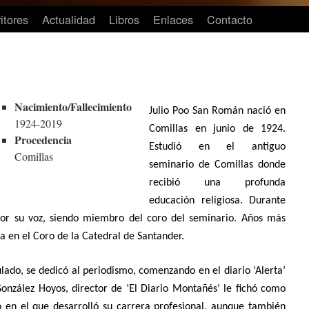
itores
Actualidad
Libros
Enlaces
Contacto
Nacimiento/Fallecimiento
Julio Poo San Román n
ació en
1924-2019
Comillas en junio de 1924.
Procedencia
Estudió en el antiguo
Comillas
seminario de Comillas donde
recibió una profunda
educación religiosa. Durante
por su voz, siendo miembro del coro del seminario. Años más
ía en el Coro de la Catedral de Santander.
lado, se dedicó al periodismo, comenzando en el diario ‘Alerta’
nzález Hoyos, director de ‘El Diario Montañés’ le fichó como
o en el que desarrolló su carrera profesional, aunque también