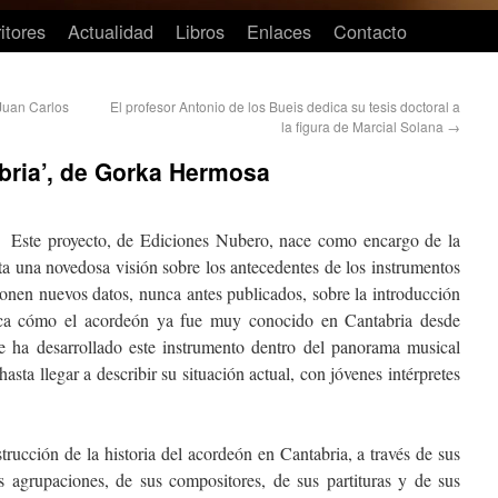
itores
Actualidad
Libros
Enlaces
Contacto
 Juan Carlos
El profesor Antonio de los Bueis dedica su tesis doctoral a
la figura de Marcial Solana
→
bria’, de Gorka Hermosa
Este proyecto, de Ediciones Nubero, nace como encargo de la
a una novedosa visión sobre los antecedentes de los instrumentos
xponen nuevos datos, nunca antes publicados, sobre la introducción
ica cómo el acordeón ya fue muy conocido en Cantabria desde
 ha desarrollado este instrumento dentro del panorama musical
asta llegar a describir su situación actual, con jóvenes intérpretes
trucción de la historia del acordeón en Cantabria, a través de sus
us agrupaciones, de sus compositores, de sus partituras y de sus