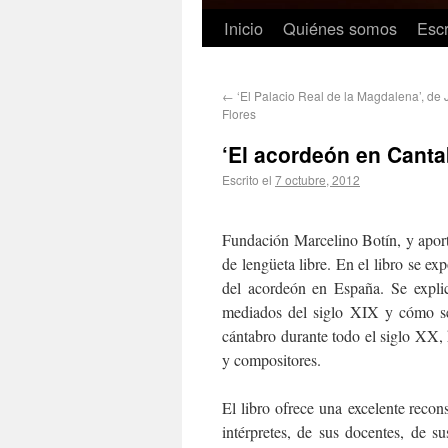
Inicio
Quiénes somos
Escr
←
‘El Palacio Real de la Magdalena’, de
Flores
‘El acordeón en Canta
Escrito el
7 octubre, 2012
Fundación Marcelino Botín, y aport
de lengüeta libre. En el libro se e
del acordeón en España. Se expl
mediados del siglo XIX y cómo se
cántabro durante todo el siglo XX, h
y compositores.
El libro ofrece una excelente recons
intérpretes, de sus docentes, de s