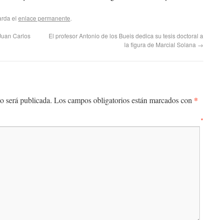
arda el
enlace permanente
.
 Juan Carlos
El profesor Antonio de los Bueis dedica su tesis doctoral a
la figura de Marcial Solana
→
*
o será publicada.
Los campos obligatorios están marcados con
entario
*