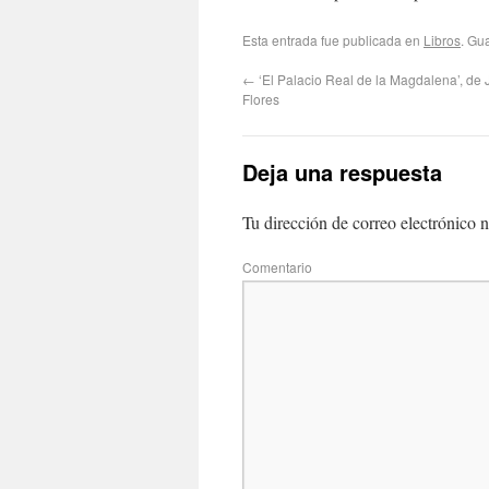
Esta entrada fue publicada en
Libros
. Gu
←
‘El Palacio Real de la Magdalena’, de
Flores
Deja una respuesta
Tu dirección de correo electrónico n
Com