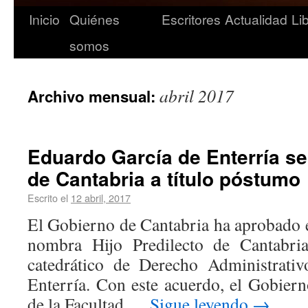
Inicio
Quiénes
Escritores
Actualidad
Li
somos
abril 2017
Archivo mensual:
Eduardo García de Enterría se
de Cantabria a título póstumo
Escrito el
12 abril, 2017
El Gobierno de Cantabria ha aprobado e
nombra Hijo Predilecto de Cantabria
catedrático de Derecho Administrati
Enterría. Con este acuerdo, el Gobierno
de la Facultad …
Sigue leyendo
→