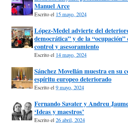
Manuel Arce
Escrito el
15 mayo, 2024
López-Medel advierte del deterioro
democrática” y de la “ocupación” d
control y asesoramiento
Escrito el
14 mayo, 2024
Sánchez Movellán muestra en su c
espíritu europeo deteriorado
Escrito el
9 mayo, 2024
Fernando Savater y Andreu Jaume, 
‘Ideas y maestros’
Escrito el
26 abril, 2024